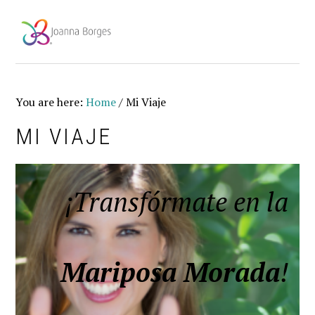
Skip
Skip
Skip
to
to
to
primary
main
footer
navigation
content
You are here:
Home
/
Mi Viaje
MI VIAJE
¡Transfórmate en la
Mariposa Morada
!