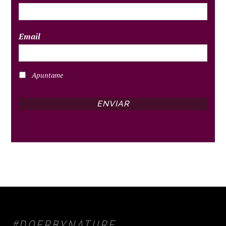
Email
*
Apuntame
FOOTER
#DOERBYNATURE