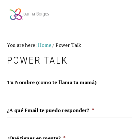
Skip
Skip
Skip
to
to
to
primary
main
footer
navigation
content
You are here:
Home
/
Power Talk
POWER TALK
Tu Nombre (como te llama tu mamá)
¿A qué Email te puedo responder?
*
¿Qué tienes en mente?
*