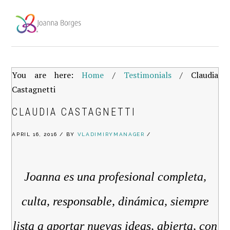
Skip
Skip
Skip
to
to
to
primary
main
footer
navigation
content
You are here:
Home
/
Testimonials
/
Claudia
Castagnetti
CLAUDIA CASTAGNETTI
APRIL 16, 2016
/
BY
VLADIMIRYMANAGER
/
Joanna es una profesional completa,
culta, responsable, dinámica, siempre
lista a aportar nuevas ideas, abierta, con