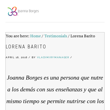
Skip
Skip
Skip
to
to
to
primary
main
footer
navigation
content
You are here:
Home
/
Testimonials
/
Lorena Barito
LORENA BARITO
APRIL 16, 2016
/
BY
VLADIMIRYMANAGER
/
Joanna Borges es una persona que nutre
a los demás con sus enseñanzas y que al
mismo tiempo se permite nutrirse con los