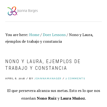
Skip
Skip
Skip
to
to
to
MENU
primary
main
footer
navigation
content
You are here:
Home
/
Doer Lessons
/
Nono y Laura,
ejemplos de trabajo y constancia
NONO Y LAURA, EJEMPLOS DE
TRABAJO Y CONSTANCIA
APRIL 6, 2016
/
BY
JOANNAMANAGER
/
2 COMMENTS
El que persevera alcanza sus metas. Esto es lo que nos
enseñan
Nono Ruiz
y
Laura Muñoz
.