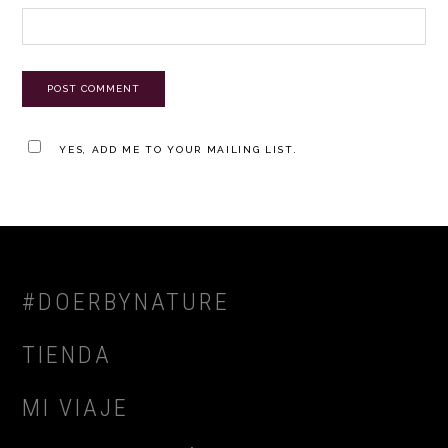
YES, ADD ME TO YOUR MAILING LIST.
FOOTER
#DOERBYNATURE
TIENDA
MI VIAJE