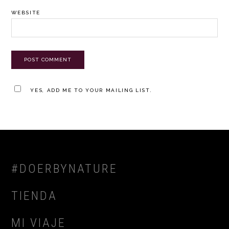
WEBSITE
YES, ADD ME TO YOUR MAILING LIST.
FOOTER
#DOERBYNATURE
TIENDA
MI VIAJE