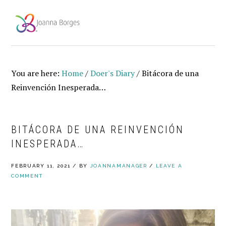
Skip
Skip
Skip
to
to
to
MENU
primary
main
footer
navigation
content
You are here:
Home
/
Doer's Diary
/
Bitácora de una
Reinvención Inesperada…
BITÁCORA DE UNA REINVENCIÓN
INESPERADA…
FEBRUARY 11, 2021
/
BY
JOANNAMANAGER
/
LEAVE A
COMMENT