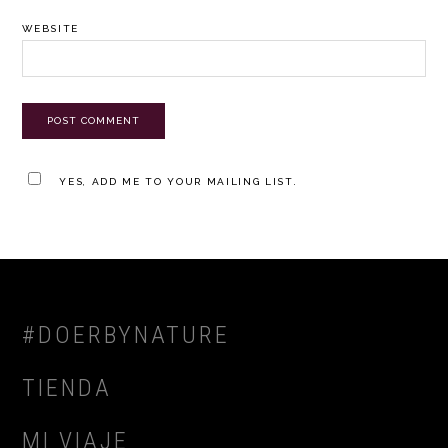
WEBSITE
YES, ADD ME TO YOUR MAILING LIST.
FOOTER
#DOERBYNATURE
TIENDA
MI VIAJE