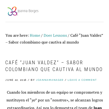
Skip
Skip
Skip
to
to
to
MENU
primary
main
footer
navigation
content
You are here:
Home
/
Doer Lessons
/
Café “Juan Valdez”
– Sabor colombiano que cautiva al mundo
CAFÉ “JUAN VALDEZ” – SABOR
COLOMBIANO QUE CAUTIVA AL MUNDO
JUNE 22, 2016
/
BY
JOANNAMANAGER
/
LEAVE A COMMENT
Cuando los miembros de un equipo se comprometen y
sustituyen el “
yo
” por un “
nosotros
», se alcanzan logros
extraordinarios. Así nos lo demuestra el team de
Juan