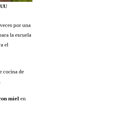
EUU
s veces por una
para la escuela
a el
e cocina de
.
con miel
en