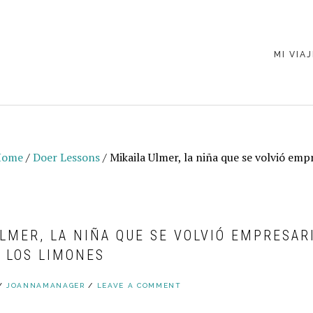
MI VIAJ
#DOERB
KUDOS
Home
/
Doer Lessons
/
Mikaila Ulmer, la niña que se volvió empr
ULMER, LA NIÑA QUE SE VOLVIÓ EMPRESAR
A LOS LIMONES
Y
JOANNAMANAGER
/
LEAVE A COMMENT