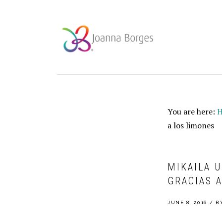
Skip
Skip
Skip
to
to
to
primary
main
footer
navigation
content
You are here:
a los limones
MIKAILA 
GRACIAS 
JUNE 8, 2016
/
B