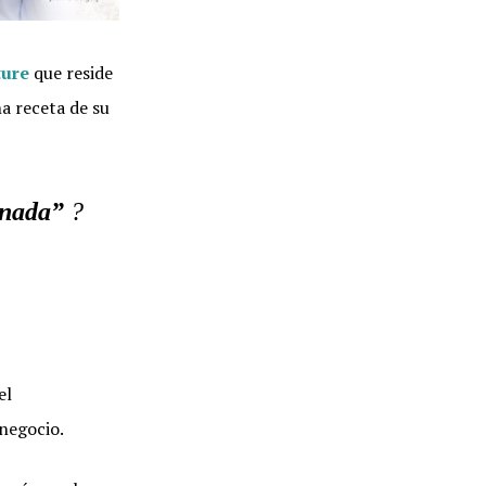
ure
que reside
na receta de su
onada”
?
el
 negocio.