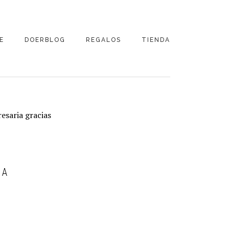
E
DOERBLOG
REGALOS
TIENDA
YNATURE
DOER’S DIARY
FRASES DOER
DOER LESSONS
PLANIFICADORES
DOER
esaria gracias
SCREENSAVERS
IA